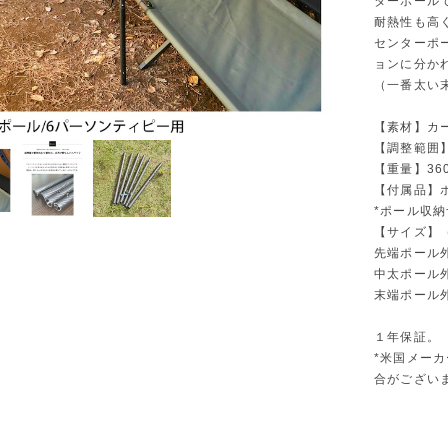
ターポール
耐熱性も高
センターポ
ョンに分か
（一番太い
【素材】カ
【調整範囲】1
【重量】36
【付属品】
*ポール収納
【サイズ】（
先端ポール外
中太ポール外周
末端ポール外周
１年保証。
*米国メー
合がござい