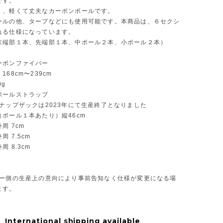
です。
く、軽くて丈夫なカーボンポールです。
ールの他、タープなどにも使用可能です。本商品は、６セクシ
れる仕様になっています。
末端部１本、先端部１本、中ポール２本、小ポール２本）
ーボンファイバー
68cm〜239cm
0g
ポールストラップ
ナップザックは2023年にて生産終了となりました
ポール１本あたり）縦46cm
周 7cm
 7.5cm
 8.3cm
カー側の生産上の意向により事前告知なく仕様が変更になる場
ます。
International shipping available