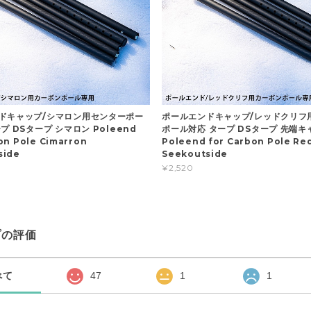
ドキャップ/シマロン用センターポー
ポールエンドキャップ/レッドクリフ
プ DSタープ シマロン Poleend
ポール対応 タープ DSタープ 先端キ
on Pole Cimarron
Poleend for Carbon Pole Red
side
Seekoutside
¥2,520
プの評価
べて
47
1
1