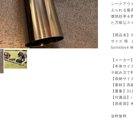
シークアウ
えられる最
燃焼効率＆
た万能なス
【商品名】チ
サイズ 用 (Ti
turnstove 
【メーカー】
【本体サイズ】幅
※組み立て時
【収納サイズ
【素材】高級チ
【重量】31
【付属品】
【原産国】米国
送料無料