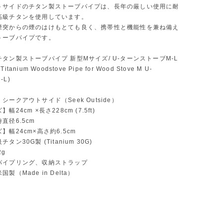
トサイドのチタン製ストーブパイプは、長年の厳しい使用に耐
高級チタンを使用しています。
煙突からの煙のはけもとても良く、携帯性と機能性を兼ね備え
トーブパイプです。
タン製ストーブパイプ 新型Mサイズ/ U-ターンストーブM-L
tanium Woodstove Pipe for Wood Stove M U-
M-L)
シークアウトサイド（Seek Outside）
24cm ×長さ228cm (7.5ft)
直径6.5cm
】幅24cm×高さ約6.5cm
タン30G製 (Titanium 30G)
2g
パイプリング、収納ストラップ
製（Made in Delta）