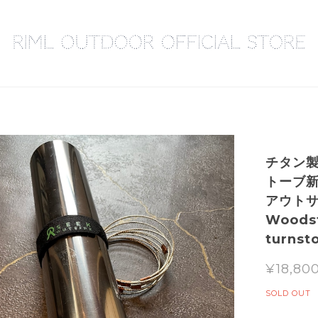
チタン製
トーブ新
アウトサイ
Woodst
turnst
¥18,80
SOLD OUT