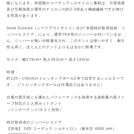
能になります。米国製のコーデュラシルナイロン素材は、引張強度
及び引裂強度が通常のナイロンの約2-3倍あり極細繊維ですが伸び
る性質があります。
Seek Outside（シークアウトサイド）社の*米国特許取得技術「ジ
ッパーレスドア」により、通常YKK等のジッパーが付いていませ
ん。ジッパーが無い分軽量化され、このテントは使いやすく、耐久
性も高く、ほとんどのテントよりもはるかに軽量です。
サイズ：幅279cm× 長さ363cm × 高さ130cm
特徴：
約120～140cmのトレッキングポール2本で設営するシェルターで
す。 （*トレッキングポールは付属品ではありません）
台風や悪天候にも優れたパフォーマンスを発揮する超軽量の薪スト
ーブ対応の２人用ホットテント
（インナーテント/ネスト別売）
特許取得済のジッパーレスドア
【生地】 30D コーデュラ シルナイロン（耐水圧 4000 mm）