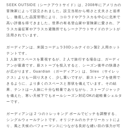
SEEK OUTSIDE（シークアウトサイド）は、2008年にアメリカの
冒険家によって設立されました。設立当初から軽さと丈夫さと追求
し、徹底した品質管理により、コロラドやアラスカを中心に北米で
高い評価を得てきました。世界の有名登山家や冒険家に愛され、ア
ラスカ遠征軍やアラスカ避難所でもシークアウトサイドのテントが
活用されています。
ガーディアンは、米国コーデュラ30Dシルナイロン製2 人用ホット
テントです。
1 人旅でスペースを重視するが、2 人で旅行する場合は、ガーディ
アンが最適です。薪ストーブを投入すると、シーズン後半の快適さ
が広がります。Guardian （ガーディアン）は、Silex （サイレッ
クス）よりも一回り大きく、少し重いですが、薪ストーブを使用で
きるように、より多くのスペースと形状を備えています。その結
果、テントは一人旅に十分な軽量でありながら、ストーブジャック
を備えた、寒い天候下でもオールシーズン対応OKの超軽量シェルタ
ーです。
ガーディアンは 2 つのトレッキング ポールでピッチを調整する、
シングルウォールテントです。オリジナルのカテナリーカットによ
り、風と天候のパフォーマンスにつながる良好な縫い目の張力が可