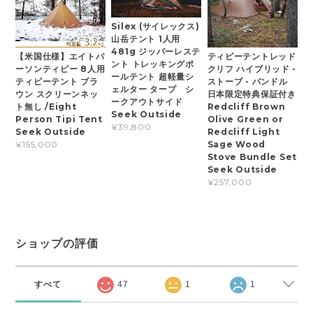
Silex (サイレックス)
山岳テント 1人用
481g ジッパーレステ
【米国仕様】エイトパ
ティピーテントレッド
ント トレッキングポ
ーソンティピー 8人用
クリフ ハイブリッド -
ールテント 超軽量シ
ティピーテント ブラ
ストーブ - バンドル
ェルター タープ シ
ウン スクリーンネッ
日本限定特典保証付き
ークアウトサイド
ト無し /Eight
Redcliff Brown
Seek Outside
Person Tipi Tent
Olive Green or
¥39,800
Seek Outside
Redcliff Light
Sage Wood
¥155,000
Stove Bundle Set
Seek Outside
¥257,000
ショップの評価
すべて
47
1
1