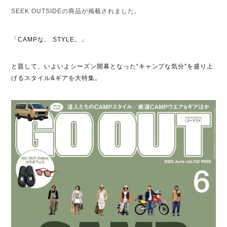
SEEK OUTSIDE
の商品が掲載されました。
「
CAMP
な、
STYLE
。」
と題して、いよいよシーズン開幕となった“キャンプな気分
"
を盛り上
げるスタイル
&
ギアを大特集。