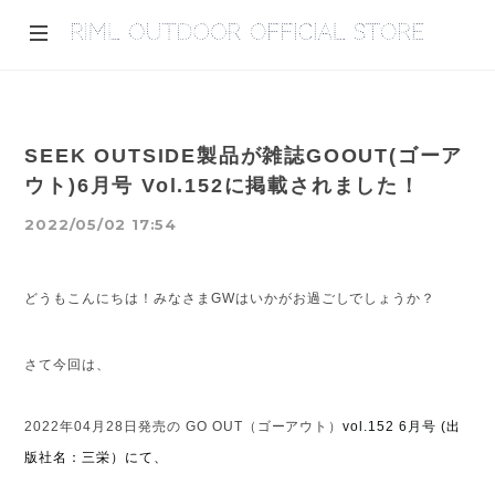
SEEK OUTSIDE製品が雑誌GOOUT(ゴーア
ウト)6月号 Vol.152に掲載されました！
2022/05/02 17:54
どうもこんにちは！みなさま
GW
はいかがお過ごしでしょうか？
さて今回は、
2022
年
04
月
28
日発売の
GO OUT
（ゴーアウト）
vol.152 6
月号 (
出
版社名：三栄）にて、